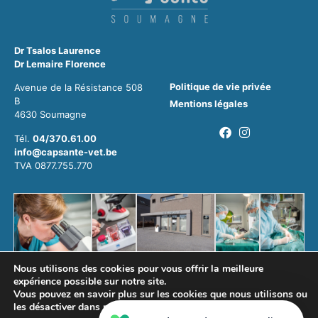
Dr Tsalos Laurence
Dr Lemaire Florence
Politique de vie privée
Avenue de la Résistance 508
B
Mentions légales
4630 Soumagne
Tél.
04/370.61.00
info@capsante-vet.be
TVA 0877.755.770
Nous utilisons des cookies pour vous offrir la meilleure
expérience possible sur notre site.
Vous pouvez en savoir plus sur les cookies que nous utilisons ou
les désactiver dans
paramètres
.